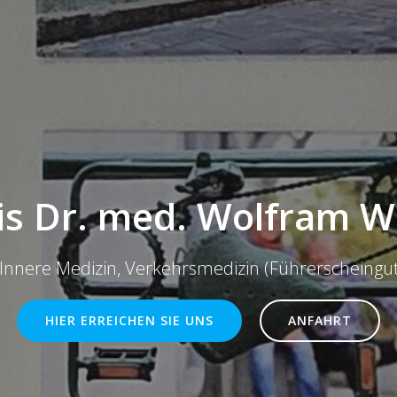
is Dr. med. Wolfram W
 Innere Medizin, Verkehrsmedizin (Führerscheinguta
HIER ERREICHEN SIE UNS
ANFAHRT