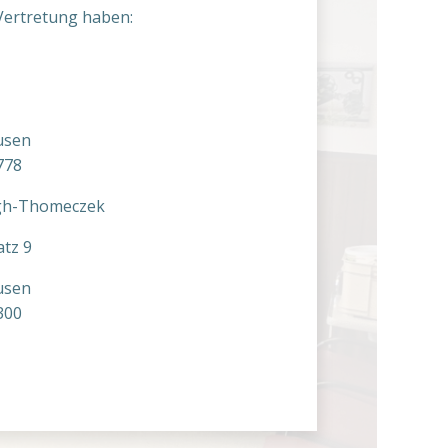
Vertretung haben:
usen
778
egh-Thomeczek
atz 9
usen
300