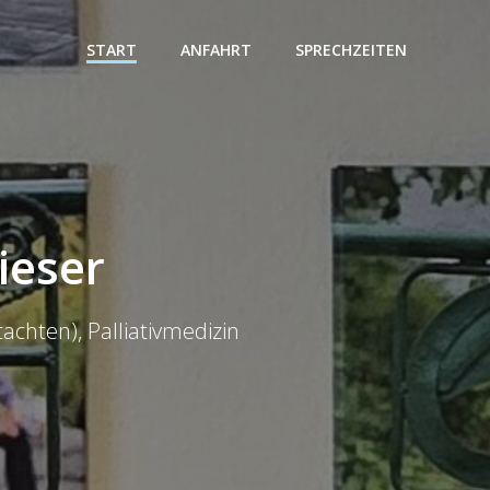
START
ANFAHRT
SPRECHZEITEN
ieser
chten), Palliativmedizin